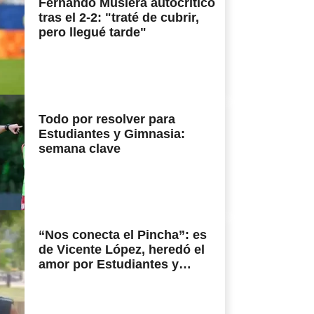
Fernando Muslera autocrítico
tras el 2-2: "traté de cubrir,
pero llegué tarde"
Todo por resolver para
Estudiantes y Gimnasia:
semana clave
“Nos conecta el Pincha”: es
de Vicente López, heredó el
amor por Estudiantes y
celebra el Día del Padre en el
Mundial