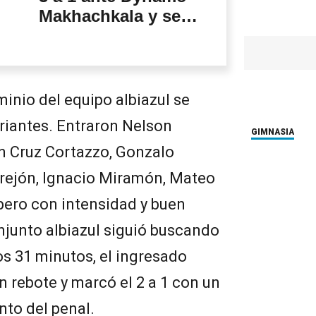
Makhachkala y se
vuelve de Rusia con
una sonrisa
inio del equipo albiazul se
riantes. Entraron Nelson
GIMNASIA
an Cruz Cortazzo, Gonzalo
rrejón, Ignacio Miramón, Mateo
ero con intensidad y buen
onjunto albiazul siguió buscando
los 31 minutos, el ingresado
 rebote y marcó el 2 a 1 con un
nto del penal.