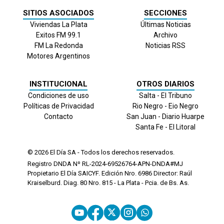
SITIOS ASOCIADOS
SECCIONES
Viviendas La Plata
Últimas Noticias
Exitos FM 99.1
Archivo
FM La Redonda
Noticias RSS
Motores Argentinos
INSTITUCIONAL
OTROS DIARIOS
Condiciones de uso
Salta - El Tribuno
Políticas de Privacidad
Rio Negro - Eio Negro
Contacto
San Juan - Diario Huarpe
Santa Fe - El Litoral
© 2026
El Día
SA - Todos los derechos reservados.
Registro DNDA Nº RL-2024-69526764-APN-DNDA#MJ
Propietario El Día SAICYF. Edición Nro.
6986
Director: Raúl
Kraiselburd. Diag. 80 Nro. 815 - La Plata - Pcia. de Bs. As.