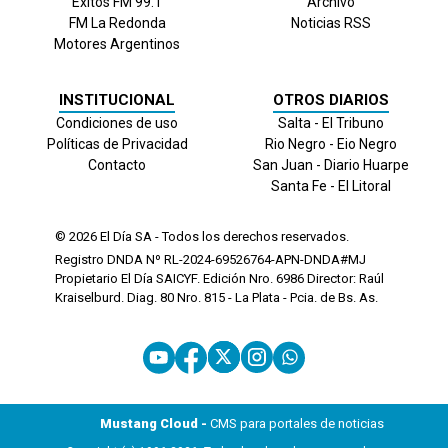
Exitos FM 99.1
Archivo
FM La Redonda
Noticias RSS
Motores Argentinos
INSTITUCIONAL
OTROS DIARIOS
Condiciones de uso
Salta - El Tribuno
Políticas de Privacidad
Rio Negro - Eio Negro
Contacto
San Juan - Diario Huarpe
Santa Fe - El Litoral
© 2026
El Día
SA - Todos los derechos reservados.
Registro DNDA Nº RL-2024-69526764-APN-DNDA#MJ
Propietario El Día SAICYF. Edición Nro.
6986
Director: Raúl
Kraiselburd. Diag. 80 Nro. 815 - La Plata - Pcia. de Bs. As.
Mustang Cloud -
CMS para portales de noticias