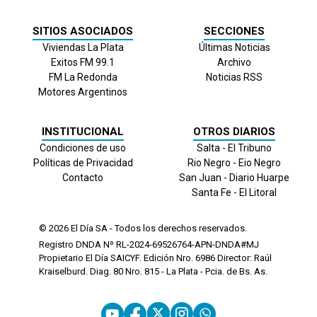
SITIOS ASOCIADOS
SECCIONES
Viviendas La Plata
Últimas Noticias
Exitos FM 99.1
Archivo
FM La Redonda
Noticias RSS
Motores Argentinos
INSTITUCIONAL
OTROS DIARIOS
Condiciones de uso
Salta - El Tribuno
Políticas de Privacidad
Rio Negro - Eio Negro
Contacto
San Juan - Diario Huarpe
Santa Fe - El Litoral
© 2026
El Día
SA - Todos los derechos reservados.
Registro DNDA Nº RL-2024-69526764-APN-DNDA#MJ
Propietario El Día SAICYF. Edición Nro.
6986
Director: Raúl
Kraiselburd. Diag. 80 Nro. 815 - La Plata - Pcia. de Bs. As.