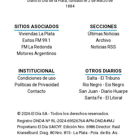
Diario El Día de la Plata, fundado el 2 de Marzo de
1884
SITIOS ASOCIADOS
SECCIONES
Viviendas La Plata
Últimas Noticias
Exitos FM 99.1
Archivo
FM La Redonda
Noticias RSS
Motores Argentinos
INSTITUCIONAL
OTROS DIARIOS
Condiciones de uso
Salta - El Tribuno
Políticas de Privacidad
Rio Negro - Eio Negro
Contacto
San Juan - Diario Huarpe
Santa Fe - El Litoral
© 2026
El Día
SA - Todos los derechos reservados.
Registro DNDA Nº RL-2024-69526764-APN-DNDA#MJ
Propietario El Día SAICYF. Edición Nro.
6986
Director: Raúl
Kraiselburd. Diag. 80 Nro. 815 - La Plata - Pcia. de Bs. As.