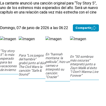
La cantante anunció una canción original para “Toy Story 5”,
uno de los estrenos más esperados del año. Será un nuevo
capítulo en una relación cada vez más estrecha con el cine
Domingo, 07 de junio de 2026 a las 06:22
Compartir
“Toy story
En “hannah
5”: lo más
Para “Los juegos
En “50 sombras
montana: la
esperado
del hambre”
más oscuras”
película”, hizo un
para las
grabó junto al dúo
interpretó junto a
cameo e
vacaciones
The Civil Wars la
Zayn Malik el éxito
interpretó su
de invierno
canción “Safe &
“I Don’t Wanna Live
canción:
Sound”
Forever”
“Crazier”