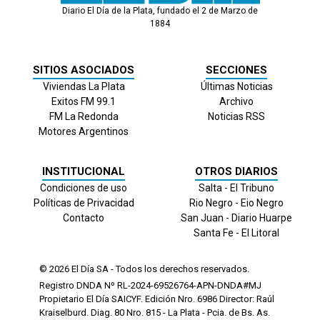
Diario El Día de la Plata, fundado el 2 de Marzo de
1884
SITIOS ASOCIADOS
SECCIONES
Viviendas La Plata
Últimas Noticias
Exitos FM 99.1
Archivo
FM La Redonda
Noticias RSS
Motores Argentinos
INSTITUCIONAL
OTROS DIARIOS
Condiciones de uso
Salta - El Tribuno
Políticas de Privacidad
Rio Negro - Eio Negro
Contacto
San Juan - Diario Huarpe
Santa Fe - El Litoral
© 2026
El Día
SA - Todos los derechos reservados.
Registro DNDA Nº RL-2024-69526764-APN-DNDA#MJ
Propietario El Día SAICYF. Edición Nro.
6986
Director: Raúl
Kraiselburd. Diag. 80 Nro. 815 - La Plata - Pcia. de Bs. As.