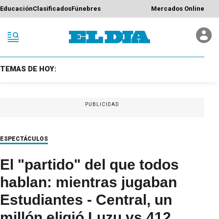
Educación
Clasificados
Fúnebres
Mercados Online
TEMAS DE HOY:
PUBLICIDAD
ESPECTÁCULOS
El "partido" del que todos
hablan: mientras jugaban
Estudiantes - Central, un
millón eligió Luzu vs 412