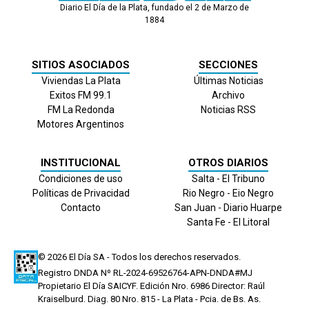
Diario El Día de la Plata, fundado el 2 de Marzo de
1884
SITIOS ASOCIADOS
SECCIONES
Viviendas La Plata
Últimas Noticias
Exitos FM 99.1
Archivo
FM La Redonda
Noticias RSS
Motores Argentinos
INSTITUCIONAL
OTROS DIARIOS
Condiciones de uso
Salta - El Tribuno
Políticas de Privacidad
Rio Negro - Eio Negro
Contacto
San Juan - Diario Huarpe
Santa Fe - El Litoral
© 2026
El Día
SA - Todos los derechos reservados.
Registro DNDA Nº RL-2024-69526764-APN-DNDA#MJ
Propietario El Día SAICYF. Edición Nro.
6986
Director: Raúl
Kraiselburd. Diag. 80 Nro. 815 - La Plata - Pcia. de Bs. As.