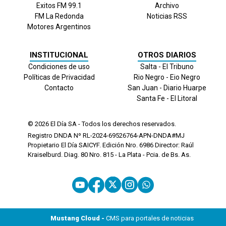
Exitos FM 99.1
Archivo
FM La Redonda
Noticias RSS
Motores Argentinos
INSTITUCIONAL
OTROS DIARIOS
Condiciones de uso
Salta - El Tribuno
Políticas de Privacidad
Rio Negro - Eio Negro
Contacto
San Juan - Diario Huarpe
Santa Fe - El Litoral
© 2026
El Día
SA - Todos los derechos reservados.
Registro DNDA Nº RL-2024-69526764-APN-DNDA#MJ
Propietario El Día SAICYF. Edición Nro.
6986
Director: Raúl
Kraiselburd. Diag. 80 Nro. 815 - La Plata - Pcia. de Bs. As.
Mustang Cloud -
CMS para portales de noticias