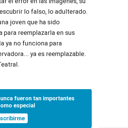
ar el error en las imágenes, su
scubrir lo falso, lo adulterado.
una joven que ha sido
a para reemplazarla en sus
lla ya no funciona para
vadora... ya es reemplazable.
eatral.
nunca fueron tan importantes
romo especial
scribirme