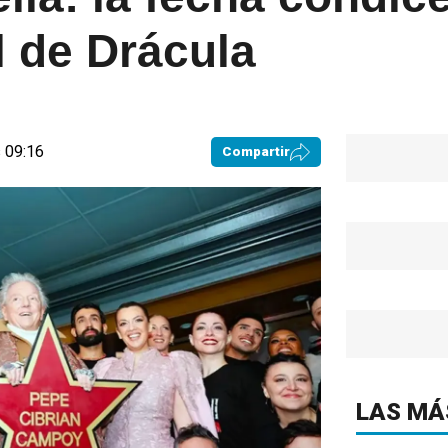
l de Drácula
 09:16
Compartir
LAS MÁ