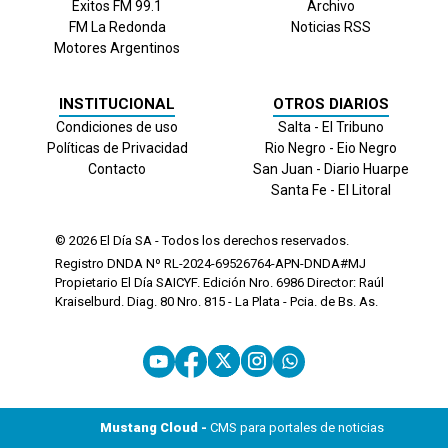
Exitos FM 99.1
Archivo
FM La Redonda
Noticias RSS
Motores Argentinos
INSTITUCIONAL
OTROS DIARIOS
Condiciones de uso
Salta - El Tribuno
Políticas de Privacidad
Rio Negro - Eio Negro
Contacto
San Juan - Diario Huarpe
Santa Fe - El Litoral
© 2026
El Día
SA - Todos los derechos reservados.
Registro DNDA Nº RL-2024-69526764-APN-DNDA#MJ
Propietario El Día SAICYF. Edición Nro.
6986
Director: Raúl
Kraiselburd. Diag. 80 Nro. 815 - La Plata - Pcia. de Bs. As.
Mustang Cloud -
CMS para portales de noticias