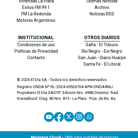
Viviendas La Plata
Últimas Noticias
Exitos FM 99.1
Archivo
FM La Redonda
Noticias RSS
Motores Argentinos
INSTITUCIONAL
OTROS DIARIOS
Condiciones de uso
Salta - El Tribuno
Políticas de Privacidad
Rio Negro - Eio Negro
Contacto
San Juan - Diario Huarpe
Santa Fe - El Litoral
© 2026
El Día
SA - Todos los derechos reservados.
Registro DNDA Nº RL-2024-69526764-APN-DNDA#MJ
Propietario El Día SAICYF. Edición Nro.
6986
Director: Raúl
Kraiselburd. Diag. 80 Nro. 815 - La Plata - Pcia. de Bs. As.
Mustang Cloud -
CMS para portales de noticias