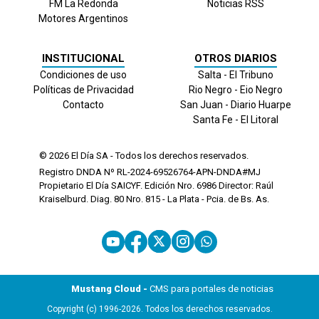
FM La Redonda
Noticias RSS
Motores Argentinos
INSTITUCIONAL
OTROS DIARIOS
Condiciones de uso
Salta - El Tribuno
Políticas de Privacidad
Rio Negro - Eio Negro
Contacto
San Juan - Diario Huarpe
Santa Fe - El Litoral
© 2026
El Día
SA - Todos los derechos reservados.
Registro DNDA Nº RL-2024-69526764-APN-DNDA#MJ
Propietario El Día SAICYF. Edición Nro.
6986
Director: Raúl
Kraiselburd. Diag. 80 Nro. 815 - La Plata - Pcia. de Bs. As.
Mustang Cloud -
CMS para portales de noticias
Copyright (c) 1996-2026. Todos los derechos reservados.