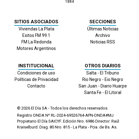
1884
SITIOS ASOCIADOS
SECCIONES
Viviendas La Plata
Últimas Noticias
Exitos FM 99.1
Archivo
FM La Redonda
Noticias RSS
Motores Argentinos
INSTITUCIONAL
OTROS DIARIOS
Condiciones de uso
Salta - El Tribuno
Políticas de Privacidad
Rio Negro - Eio Negro
Contacto
San Juan - Diario Huarpe
Santa Fe - El Litoral
© 2026
El Día
SA - Todos los derechos reservados.
Registro DNDA Nº RL-2024-69526764-APN-DNDA#MJ
Propietario El Día SAICYF. Edición Nro.
6986
Director: Raúl
Kraiselburd. Diag. 80 Nro. 815 - La Plata - Pcia. de Bs. As.