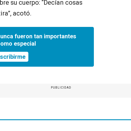
bre su cuerpo: “Decían cosas
ra”, acotó.
nunca fueron tan importantes
romo especial
scribirme
PUBLICIDAD