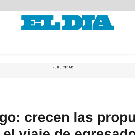
PUBLICIDAD
go: crecen las prop
r el viaje de egresado