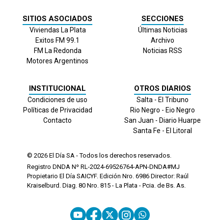
SITIOS ASOCIADOS
SECCIONES
Viviendas La Plata
Últimas Noticias
Exitos FM 99.1
Archivo
FM La Redonda
Noticias RSS
Motores Argentinos
INSTITUCIONAL
OTROS DIARIOS
Condiciones de uso
Salta - El Tribuno
Políticas de Privacidad
Rio Negro - Eio Negro
Contacto
San Juan - Diario Huarpe
Santa Fe - El Litoral
© 2026
El Día
SA - Todos los derechos reservados.
Registro DNDA Nº RL-2024-69526764-APN-DNDA#MJ
Propietario El Día SAICYF. Edición Nro.
6986
Director: Raúl
Kraiselburd. Diag. 80 Nro. 815 - La Plata - Pcia. de Bs. As.