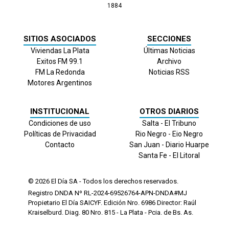
1884
SITIOS ASOCIADOS
SECCIONES
Viviendas La Plata
Últimas Noticias
Exitos FM 99.1
Archivo
FM La Redonda
Noticias RSS
Motores Argentinos
INSTITUCIONAL
OTROS DIARIOS
Condiciones de uso
Salta - El Tribuno
Políticas de Privacidad
Rio Negro - Eio Negro
Contacto
San Juan - Diario Huarpe
Santa Fe - El Litoral
© 2026
El Día
SA - Todos los derechos reservados.
Registro DNDA Nº RL-2024-69526764-APN-DNDA#MJ
Propietario El Día SAICYF. Edición Nro.
6986
Director: Raúl
Kraiselburd. Diag. 80 Nro. 815 - La Plata - Pcia. de Bs. As.