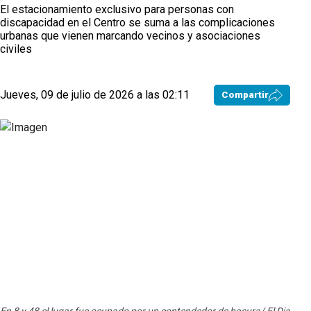
El estacionamiento exclusivo para personas con
discapacidad en el Centro se suma a las complicaciones
urbanas que vienen marcando vecinos y asociaciones
civiles
Jueves, 09 de julio de 2026 a las 02:11
Compartir
Calle
En 8 y 48 el lugar fue ocupado por un contendedor de basura/ El Dia
Dia