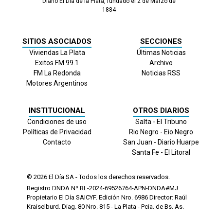
Diario El Día de la Plata, fundado el 2 de Marzo de
1884
SITIOS ASOCIADOS
SECCIONES
Viviendas La Plata
Últimas Noticias
Exitos FM 99.1
Archivo
FM La Redonda
Noticias RSS
Motores Argentinos
INSTITUCIONAL
OTROS DIARIOS
Condiciones de uso
Salta - El Tribuno
Políticas de Privacidad
Rio Negro - Eio Negro
Contacto
San Juan - Diario Huarpe
Santa Fe - El Litoral
© 2026
El Día
SA - Todos los derechos reservados.
Registro DNDA Nº RL-2024-69526764-APN-DNDA#MJ
Propietario El Día SAICYF. Edición Nro.
6986
Director: Raúl
Kraiselburd. Diag. 80 Nro. 815 - La Plata - Pcia. de Bs. As.