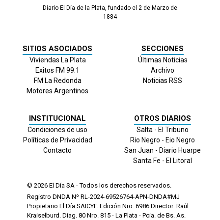
Diario El Día de la Plata, fundado el 2 de Marzo de
1884
SITIOS ASOCIADOS
SECCIONES
Viviendas La Plata
Últimas Noticias
Exitos FM 99.1
Archivo
FM La Redonda
Noticias RSS
Motores Argentinos
INSTITUCIONAL
OTROS DIARIOS
Condiciones de uso
Salta - El Tribuno
Políticas de Privacidad
Rio Negro - Eio Negro
Contacto
San Juan - Diario Huarpe
Santa Fe - El Litoral
© 2026
El Día
SA - Todos los derechos reservados.
Registro DNDA Nº RL-2024-69526764-APN-DNDA#MJ
Propietario El Día SAICYF. Edición Nro.
6986
Director: Raúl
Kraiselburd. Diag. 80 Nro. 815 - La Plata - Pcia. de Bs. As.