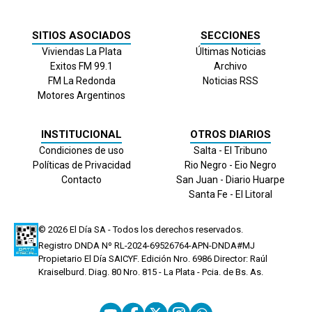
SITIOS ASOCIADOS
SECCIONES
Viviendas La Plata
Últimas Noticias
Exitos FM 99.1
Archivo
FM La Redonda
Noticias RSS
Motores Argentinos
INSTITUCIONAL
OTROS DIARIOS
Condiciones de uso
Salta - El Tribuno
Políticas de Privacidad
Rio Negro - Eio Negro
Contacto
San Juan - Diario Huarpe
Santa Fe - El Litoral
© 2026
El Día
SA - Todos los derechos reservados.
Registro DNDA Nº RL-2024-69526764-APN-DNDA#MJ
Propietario El Día SAICYF. Edición Nro.
6986
Director: Raúl
Kraiselburd. Diag. 80 Nro. 815 - La Plata - Pcia. de Bs. As.