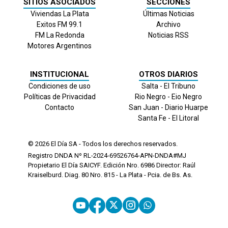
SITIOS ASOCIADOS
SECCIONES
Viviendas La Plata
Últimas Noticias
Exitos FM 99.1
Archivo
FM La Redonda
Noticias RSS
Motores Argentinos
INSTITUCIONAL
OTROS DIARIOS
Condiciones de uso
Salta - El Tribuno
Políticas de Privacidad
Rio Negro - Eio Negro
Contacto
San Juan - Diario Huarpe
Santa Fe - El Litoral
© 2026
El Día
SA - Todos los derechos reservados.
Registro DNDA Nº RL-2024-69526764-APN-DNDA#MJ
Propietario El Día SAICYF. Edición Nro.
6986
Director: Raúl
Kraiselburd. Diag. 80 Nro. 815 - La Plata - Pcia. de Bs. As.