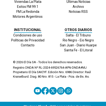
Viviendas La Plata
Últimas Noticias
Exitos FM 99.1
Archivo
FM La Redonda
Noticias RSS
Motores Argentinos
INSTITUCIONAL
OTROS DIARIOS
Condiciones de uso
Salta - El Tribuno
Políticas de Privacidad
Rio Negro - Eio Negro
Contacto
San Juan - Diario Huarpe
Santa Fe - El Litoral
© 2026
El Día
SA - Todos los derechos reservados.
Registro DNDA Nº RL-2024-69526764-APN-DNDA#MJ
Propietario El Día SAICYF. Edición Nro.
6986
Director: Raúl
Kraiselburd. Diag. 80 Nro. 815 - La Plata - Pcia. de Bs. As.