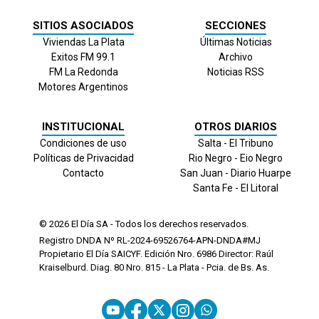
SITIOS ASOCIADOS
SECCIONES
Viviendas La Plata
Últimas Noticias
Exitos FM 99.1
Archivo
FM La Redonda
Noticias RSS
Motores Argentinos
INSTITUCIONAL
OTROS DIARIOS
Condiciones de uso
Salta - El Tribuno
Políticas de Privacidad
Rio Negro - Eio Negro
Contacto
San Juan - Diario Huarpe
Santa Fe - El Litoral
© 2026
El Día
SA - Todos los derechos reservados.
Registro DNDA Nº RL-2024-69526764-APN-DNDA#MJ
Propietario El Día SAICYF. Edición Nro.
6986
Director: Raúl
Kraiselburd. Diag. 80 Nro. 815 - La Plata - Pcia. de Bs. As.