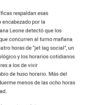
íficas respaldan esas
o encabezado por la
iana Leone detectó que los
que concurren al turno mañana
ro horas de “jet lag social”, un
iológico y los horarios cotidianos
es a los de vivir
io de huso horario. Más del
duerme menos de las ocho horas
ad.