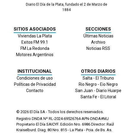
Diario El Día de la Plata, fundado el 2 de Marzo de
1884
SITIOS ASOCIADOS
SECCIONES
Viviendas La Plata
Últimas Noticias
Exitos FM 99.1
Archivo
FM La Redonda
Noticias RSS
Motores Argentinos
INSTITUCIONAL
OTROS DIARIOS
Condiciones de uso
Salta - El Tribuno
Políticas de Privacidad
Rio Negro - Eio Negro
Contacto
San Juan - Diario Huarpe
Santa Fe - El Litoral
© 2026
El Día
SA - Todos los derechos reservados.
Registro DNDA Nº RL-2024-69526764-APN-DNDA#MJ
Propietario El Día SAICYF. Edición Nro.
6986
Director: Raúl
Kraiselburd. Diag. 80 Nro. 815 - La Plata - Pcia. de Bs. As.