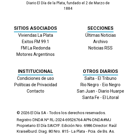
Diario El Día de la Plata, fundado el 2 de Marzo de
1884
SITIOS ASOCIADOS
SECCIONES
Viviendas La Plata
Últimas Noticias
Exitos FM 99.1
Archivo
FM La Redonda
Noticias RSS
Motores Argentinos
INSTITUCIONAL
OTROS DIARIOS
Condiciones de uso
Salta - El Tribuno
Políticas de Privacidad
Rio Negro - Eio Negro
Contacto
San Juan - Diario Huarpe
Santa Fe - El Litoral
© 2026
El Día
SA - Todos los derechos reservados.
Registro DNDA Nº RL-2024-69526764-APN-DNDA#MJ
Propietario El Día SAICYF. Edición Nro.
6986
Director: Raúl
Kraiselburd. Diag. 80 Nro. 815 - La Plata - Pcia. de Bs. As.