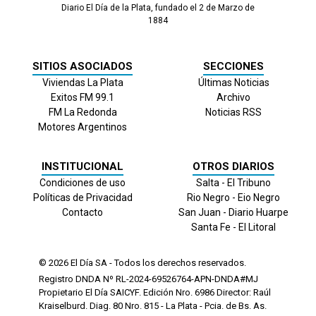
Diario El Día de la Plata, fundado el 2 de Marzo de
1884
SITIOS ASOCIADOS
SECCIONES
Viviendas La Plata
Últimas Noticias
Exitos FM 99.1
Archivo
FM La Redonda
Noticias RSS
Motores Argentinos
INSTITUCIONAL
OTROS DIARIOS
Condiciones de uso
Salta - El Tribuno
Políticas de Privacidad
Rio Negro - Eio Negro
Contacto
San Juan - Diario Huarpe
Santa Fe - El Litoral
© 2026
El Día
SA - Todos los derechos reservados.
Registro DNDA Nº RL-2024-69526764-APN-DNDA#MJ
Propietario El Día SAICYF. Edición Nro.
6986
Director: Raúl
Kraiselburd. Diag. 80 Nro. 815 - La Plata - Pcia. de Bs. As.