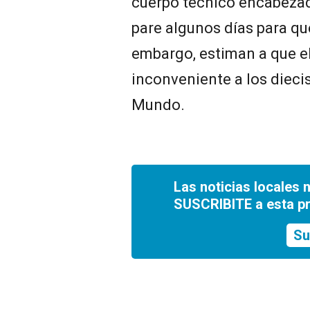
cuerpo técnico encabezad
pare algunos días para qu
embargo, estiman a que el
inconveniente a los diecis
Mundo.
Las noticias locales 
SUSCRIBITE a esta p
Su