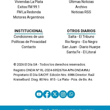
Viviendas La Plata
Últimas Noticias
Exitos FM 99.1
Archivo
FM La Redonda
Noticias RSS
Motores Argentinos
INSTITUCIONAL
OTROS DIARIOS
Condiciones de uso
Salta - El Tribuno
Políticas de Privacidad
Rio Negro - Eio Negro
Contacto
San Juan - Diario Huarpe
Santa Fe - El Litoral
© 2026
El Día
SA - Todos los derechos reservados.
Registro DNDA Nº RL-2024-69526764-APN-DNDA#MJ
Propietario El Día SAICYF. Edición Nro.
6986
Director: Raúl
Kraiselburd. Diag. 80 Nro. 815 - La Plata - Pcia. de Bs. As.