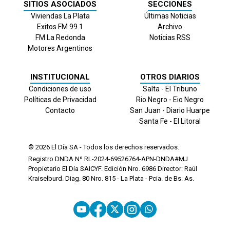
SITIOS ASOCIADOS
SECCIONES
Viviendas La Plata
Últimas Noticias
Exitos FM 99.1
Archivo
FM La Redonda
Noticias RSS
Motores Argentinos
INSTITUCIONAL
OTROS DIARIOS
Condiciones de uso
Salta - El Tribuno
Políticas de Privacidad
Rio Negro - Eio Negro
Contacto
San Juan - Diario Huarpe
Santa Fe - El Litoral
© 2026
El Día
SA - Todos los derechos reservados.
Registro DNDA Nº RL-2024-69526764-APN-DNDA#MJ
Propietario El Día SAICYF. Edición Nro.
6986
Director: Raúl
Kraiselburd. Diag. 80 Nro. 815 - La Plata - Pcia. de Bs. As.