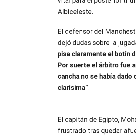
vital para el posterior triu
Albiceleste.
El defensor del Mancheste
dejó dudas sobre la jugada
pisa claramente el botín d
Por suerte el árbitro fue a
cancha no se había dado cu
clarísima”
.
El capitán de Egipto, Mo
frustrado tras quedar afue