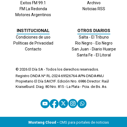
Exitos FM 99.1
Archivo
FM La Redonda
Noticias RSS
Motores Argentinos
INSTITUCIONAL
OTROS DIARIOS
Condiciones de uso
Salta - El Tribuno
Políticas de Privacidad
Rio Negro - Eio Negro
Contacto
San Juan - Diario Huarpe
Santa Fe - El Litoral
© 2026
El Día
SA - Todos los derechos reservados.
Registro DNDA Nº RL-2024-69526764-APN-DNDA#MJ
Propietario El Día SAICYF. Edición Nro.
6986
Director: Raúl
Kraiselburd. Diag. 80 Nro. 815 - La Plata - Pcia. de Bs. As.
Mustang Cloud -
CMS para portales de noticias