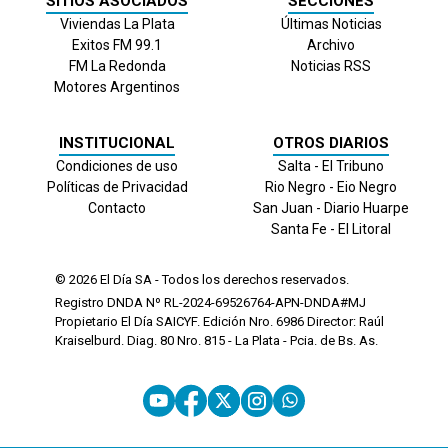
SITIOS ASOCIADOS
SECCIONES
Viviendas La Plata
Últimas Noticias
Exitos FM 99.1
Archivo
FM La Redonda
Noticias RSS
Motores Argentinos
INSTITUCIONAL
OTROS DIARIOS
Condiciones de uso
Salta - El Tribuno
Políticas de Privacidad
Rio Negro - Eio Negro
Contacto
San Juan - Diario Huarpe
Santa Fe - El Litoral
© 2026
El Día
SA - Todos los derechos reservados.
Registro DNDA Nº RL-2024-69526764-APN-DNDA#MJ
Propietario El Día SAICYF. Edición Nro.
6986
Director: Raúl
Kraiselburd. Diag. 80 Nro. 815 - La Plata - Pcia. de Bs. As.