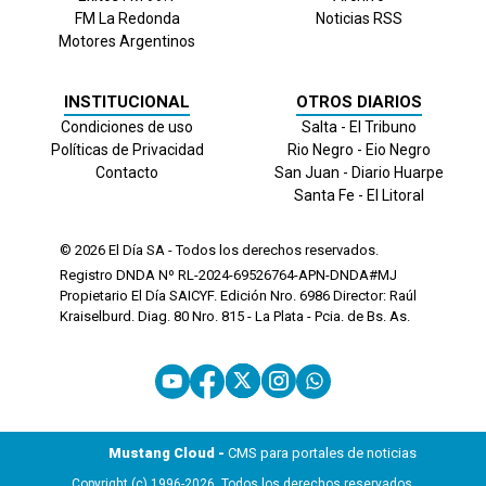
FM La Redonda
Noticias RSS
Motores Argentinos
INSTITUCIONAL
OTROS DIARIOS
Condiciones de uso
Salta - El Tribuno
Políticas de Privacidad
Rio Negro - Eio Negro
Contacto
San Juan - Diario Huarpe
Santa Fe - El Litoral
© 2026
El Día
SA - Todos los derechos reservados.
Registro DNDA Nº RL-2024-69526764-APN-DNDA#MJ
Propietario El Día SAICYF. Edición Nro.
6986
Director: Raúl
Kraiselburd. Diag. 80 Nro. 815 - La Plata - Pcia. de Bs. As.
Mustang Cloud -
CMS para portales de noticias
Copyright (c) 1996-2026. Todos los derechos reservados.