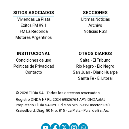
SITIOS ASOCIADOS
SECCIONES
Viviendas La Plata
Últimas Noticias
Exitos FM 99.1
Archivo
FM La Redonda
Noticias RSS
Motores Argentinos
INSTITUCIONAL
OTROS DIARIOS
Condiciones de uso
Salta - El Tribuno
Políticas de Privacidad
Rio Negro - Eio Negro
Contacto
San Juan - Diario Huarpe
Santa Fe - El Litoral
© 2026
El Día
SA - Todos los derechos reservados.
Registro DNDA Nº RL-2024-69526764-APN-DNDA#MJ
Propietario El Día SAICYF. Edición Nro.
6986
Director: Raúl
Kraiselburd. Diag. 80 Nro. 815 - La Plata - Pcia. de Bs. As.