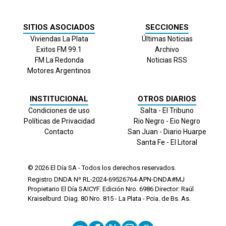
SITIOS ASOCIADOS
SECCIONES
Viviendas La Plata
Últimas Noticias
Exitos FM 99.1
Archivo
FM La Redonda
Noticias RSS
Motores Argentinos
INSTITUCIONAL
OTROS DIARIOS
Condiciones de uso
Salta - El Tribuno
Políticas de Privacidad
Rio Negro - Eio Negro
Contacto
San Juan - Diario Huarpe
Santa Fe - El Litoral
© 2026
El Día
SA - Todos los derechos reservados.
Registro DNDA Nº RL-2024-69526764-APN-DNDA#MJ
Propietario El Día SAICYF. Edición Nro.
6986
Director: Raúl
Kraiselburd. Diag. 80 Nro. 815 - La Plata - Pcia. de Bs. As.