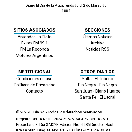
Diario El Día de la Plata, fundado el 2 de Marzo de
1884
SITIOS ASOCIADOS
SECCIONES
Viviendas La Plata
Últimas Noticias
Exitos FM 99.1
Archivo
FM La Redonda
Noticias RSS
Motores Argentinos
INSTITUCIONAL
OTROS DIARIOS
Condiciones de uso
Salta - El Tribuno
Políticas de Privacidad
Rio Negro - Eio Negro
Contacto
San Juan - Diario Huarpe
Santa Fe - El Litoral
© 2026
El Día
SA - Todos los derechos reservados.
Registro DNDA Nº RL-2024-69526764-APN-DNDA#MJ
Propietario El Día SAICYF. Edición Nro.
6986
Director: Raúl
Kraiselburd. Diag. 80 Nro. 815 - La Plata - Pcia. de Bs. As.