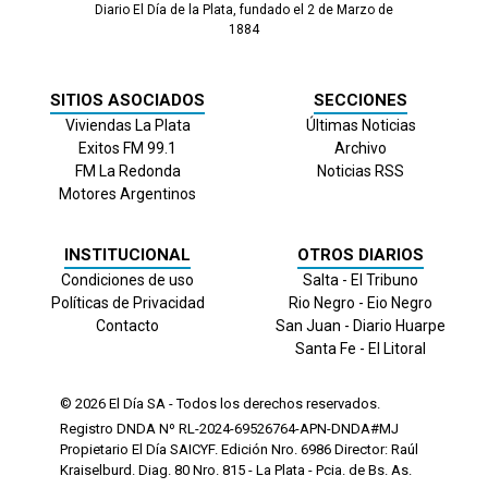
Diario El Día de la Plata, fundado el 2 de Marzo de
1884
SITIOS ASOCIADOS
SECCIONES
Viviendas La Plata
Últimas Noticias
Exitos FM 99.1
Archivo
FM La Redonda
Noticias RSS
Motores Argentinos
INSTITUCIONAL
OTROS DIARIOS
Condiciones de uso
Salta - El Tribuno
Políticas de Privacidad
Rio Negro - Eio Negro
Contacto
San Juan - Diario Huarpe
Santa Fe - El Litoral
© 2026
El Día
SA - Todos los derechos reservados.
Registro DNDA Nº RL-2024-69526764-APN-DNDA#MJ
Propietario El Día SAICYF. Edición Nro.
6986
Director: Raúl
Kraiselburd. Diag. 80 Nro. 815 - La Plata - Pcia. de Bs. As.