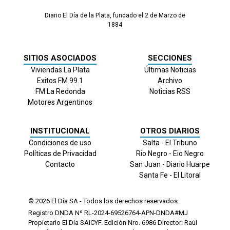
Diario El Día de la Plata, fundado el 2 de Marzo de
1884
SITIOS ASOCIADOS
SECCIONES
Viviendas La Plata
Últimas Noticias
Exitos FM 99.1
Archivo
FM La Redonda
Noticias RSS
Motores Argentinos
INSTITUCIONAL
OTROS DIARIOS
Condiciones de uso
Salta - El Tribuno
Políticas de Privacidad
Rio Negro - Eio Negro
Contacto
San Juan - Diario Huarpe
Santa Fe - El Litoral
© 2026
El Día
SA - Todos los derechos reservados.
Registro DNDA Nº RL-2024-69526764-APN-DNDA#MJ
Propietario El Día SAICYF. Edición Nro.
6986
Director: Raúl