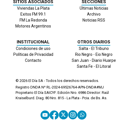
SITIOS ASOCIADOS
SECCIONES
Viviendas La Plata
Últimas Noticias
Exitos FM 99.1
Archivo
FM La Redonda
Noticias RSS
Motores Argentinos
INSTITUCIONAL
OTROS DIARIOS
Condiciones de uso
Salta - El Tribuno
Políticas de Privacidad
Rio Negro - Eio Negro
Contacto
San Juan - Diario Huarpe
Santa Fe - El Litoral
© 2026
El Día
SA - Todos los derechos reservados.
Registro DNDA Nº RL-2024-69526764-APN-DNDA#MJ
Propietario El Día SAICYF. Edición Nro.
6986
Director: Raúl
Kraiselburd. Diag. 80 Nro. 815 - La Plata - Pcia. de Bs. As.