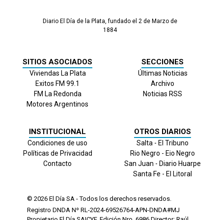
Diario El Día de la Plata, fundado el 2 de Marzo de
1884
SITIOS ASOCIADOS
SECCIONES
Viviendas La Plata
Últimas Noticias
Exitos FM 99.1
Archivo
FM La Redonda
Noticias RSS
Motores Argentinos
INSTITUCIONAL
OTROS DIARIOS
Condiciones de uso
Salta - El Tribuno
Políticas de Privacidad
Rio Negro - Eio Negro
Contacto
San Juan - Diario Huarpe
Santa Fe - El Litoral
© 2026
El Día
SA - Todos los derechos reservados.
Registro DNDA Nº RL-2024-69526764-APN-DNDA#MJ
Propietario El Día SAICYF. Edición Nro.
6986
Director: Raúl