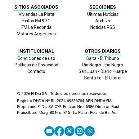
SITIOS ASOCIADOS
SECCIONES
Viviendas La Plata
Últimas Noticias
Exitos FM 99.1
Archivo
FM La Redonda
Noticias RSS
Motores Argentinos
INSTITUCIONAL
OTROS DIARIOS
Condiciones de uso
Salta - El Tribuno
Políticas de Privacidad
Rio Negro - Eio Negro
Contacto
San Juan - Diario Huarpe
Santa Fe - El Litoral
© 2026
El Día
SA - Todos los derechos reservados.
Registro DNDA Nº RL-2024-69526764-APN-DNDA#MJ
Propietario El Día SAICYF. Edición Nro.
6986
Director: Raúl
Kraiselburd. Diag. 80 Nro. 815 - La Plata - Pcia. de Bs. As.