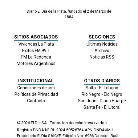
Diario El Día de la Plata, fundado el 2 de Marzo de
1884
SITIOS ASOCIADOS
SECCIONES
Viviendas La Plata
Últimas Noticias
Exitos FM 99.1
Archivo
FM La Redonda
Noticias RSS
Motores Argentinos
INSTITUCIONAL
OTROS DIARIOS
Condiciones de uso
Salta - El Tribuno
Políticas de Privacidad
Rio Negro - Eio Negro
Contacto
San Juan - Diario Huarpe
Santa Fe - El Litoral
© 2026
El Día
SA - Todos los derechos reservados.
Registro DNDA Nº RL-2024-69526764-APN-DNDA#MJ
Propietario El Día SAICYF. Edición Nro.
6986
Director: Raúl