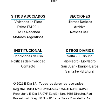
1884
SITIOS ASOCIADOS
SECCIONES
Viviendas La Plata
Últimas Noticias
Exitos FM 99.1
Archivo
FM La Redonda
Noticias RSS
Motores Argentinos
INSTITUCIONAL
OTROS DIARIOS
Condiciones de uso
Salta - El Tribuno
Políticas de Privacidad
Rio Negro - Eio Negro
Contacto
San Juan - Diario Huarpe
Santa Fe - El Litoral
© 2026
El Día
SA - Todos los derechos reservados.
Registro DNDA Nº RL-2024-69526764-APN-DNDA#MJ
Propietario El Día SAICYF. Edición Nro.
6986
Director: Raúl
Kraiselburd. Diag. 80 Nro. 815 - La Plata - Pcia. de Bs. As.