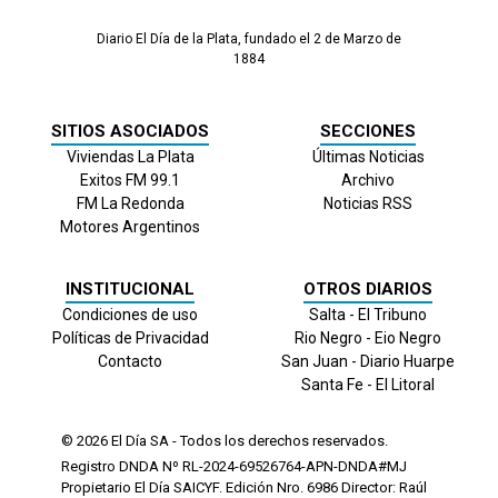
Diario El Día de la Plata, fundado el 2 de Marzo de
1884
SITIOS ASOCIADOS
SECCIONES
Viviendas La Plata
Últimas Noticias
Exitos FM 99.1
Archivo
FM La Redonda
Noticias RSS
Motores Argentinos
INSTITUCIONAL
OTROS DIARIOS
Condiciones de uso
Salta - El Tribuno
Políticas de Privacidad
Rio Negro - Eio Negro
Contacto
San Juan - Diario Huarpe
Santa Fe - El Litoral
© 2026
El Día
SA - Todos los derechos reservados.
Registro DNDA Nº RL-2024-69526764-APN-DNDA#MJ
Propietario El Día SAICYF. Edición Nro.
6986
Director: Raúl